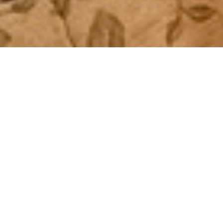
2
1 baño
dormitorios
(plato de
(1 cama
ducha)
matrimonio
2
individual)