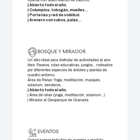
cuenta con suelo blando de caucho.
| Abierto todo el año.
| Columpios, tobogán, muelles…
| Porterías y red de voléibol.
| Arenero con cubos, palas…
BOSQUE Y MIRADOR
Un sitio ideal para disfrutar de actividades al aire
libre: Paseos, rutas educativas, juegos….rodeados
por diferentes especies de árboles y plantas de
nuestro entorno.
Área de Relax: Yoga, meditación, masajes,
solarium, senderos…
| Abierto todo el año.
| Área de relax (yoga, meditación, solarium…)
| Mirador al Geoparque de Granada
EVENTOS