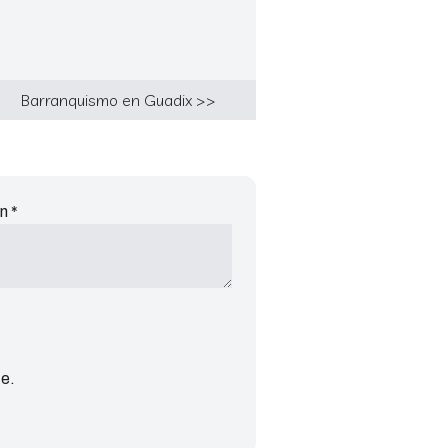
Barranquismo en Guadix >>
on
*
te.