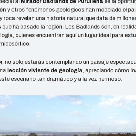
ecial al
Mirador Badlands de Purullena
es la oportu
ión
y otros fenómenos geológicos han modelado el pais
y roca revelan una historia natural que data de millon
s que ha pasado la región. Los Badlands son, en realida
ogía, quienes encuentran aquí un lugar ideal para estu
midesértico.
dor, no solo estarás contemplando un paisaje espectacu
una
lección viviente de geología
, apreciando cómo l
 este escenario tan dramático y a la vez hermoso.