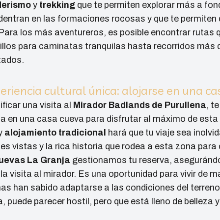
derismo
y
trekking
que te permiten explorar más a fond
entran en las formaciones rocosas y que te permiten d
Para los más aventureros, es posible encontrar rutas qu
los para caminatas tranquilas hasta recorridos más 
tados.
riencia cultural única: alojarse en una c
ficar una visita al
Mirador Badlands de Purullena
, t
a en una casa cueva para disfrutar al máximo de esta
y
alojamiento tradicional
hará que tu viaje sea inolvi
les vistas y la rica historia que rodea a esta zona para
uevas La Granja
gestionamos tu reserva, asegurándo
 visita al mirador. Es una oportunidad para vivir de m
as han sabido adaptarse a las condiciones del terreno
a, puede parecer hostil, pero que está lleno de belleza 