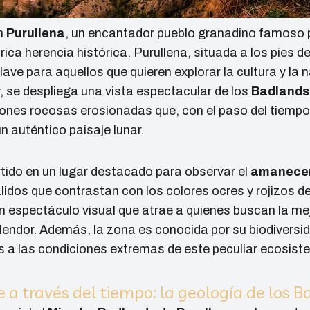
en
Purullena
, un encantador pueblo granadino famoso 
rica herencia histórica. Purullena, situada a los pies d
lave para aquellos que quieren explorar la cultura y la 
, se despliega una vista espectacular de los
Badlands
iones rocosas erosionadas que, con el paso del tiempo
n auténtico paisaje lunar.
tido en un lugar destacado para observar el
amanecer 
cálidos que contrastan con los colores ocres y rojizos 
n espectáculo visual que atrae a quienes buscan la me
lendor. Además, la zona es conocida por su biodiversi
s a las condiciones extremas de este peculiar ecosist
e a través del tiempo: la geología de los 